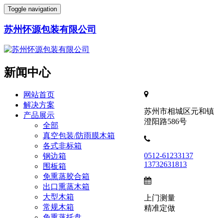
Toggle navigation
苏州怀源包装有限公司
新闻中心
网站首页
解决方案
苏州市相城区元和镇
产品展示
澄阳路586号
全部
真空包装/防雨膜木箱
各式非标箱
0512-61233137
钢边箱
13732631813
围板箱
免熏蒸胶合箱
出口熏蒸木箱
大型木箱
上门测量
常规木箱
精准定做
免熏蒸托盘