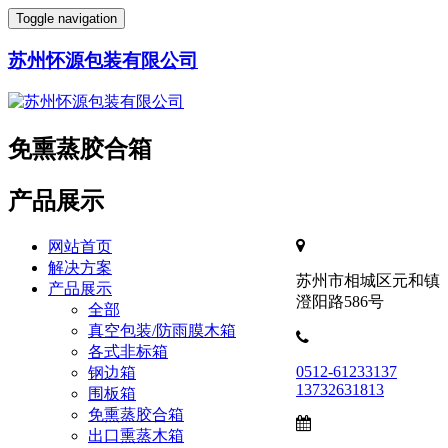
Toggle navigation
苏州怀源包装有限公司
免熏蒸胶合箱
产品展示
网站首页
解决方案
苏州市相城区元和镇
产品展示
澄阳路586号
全部
真空包装/防雨膜木箱
各式非标箱
0512-61233137
钢边箱
13732631813
围板箱
免熏蒸胶合箱
出口熏蒸木箱