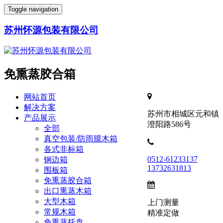
Toggle navigation
苏州怀源包装有限公司
免熏蒸胶合箱
网站首页
解决方案
苏州市相城区元和镇
产品展示
澄阳路586号
全部
真空包装/防雨膜木箱
各式非标箱
0512-61233137
钢边箱
13732631813
围板箱
免熏蒸胶合箱
出口熏蒸木箱
大型木箱
上门测量
常规木箱
精准定做
免熏蒸托盘