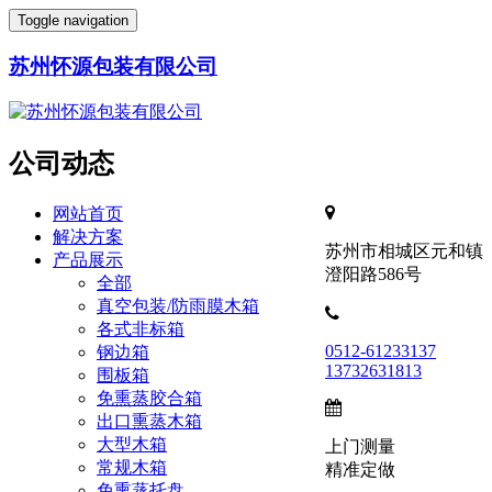
Toggle navigation
苏州怀源包装有限公司
公司动态
网站首页
解决方案
苏州市相城区元和镇
产品展示
澄阳路586号
全部
真空包装/防雨膜木箱
各式非标箱
0512-61233137
钢边箱
13732631813
围板箱
免熏蒸胶合箱
出口熏蒸木箱
大型木箱
上门测量
常规木箱
精准定做
免熏蒸托盘