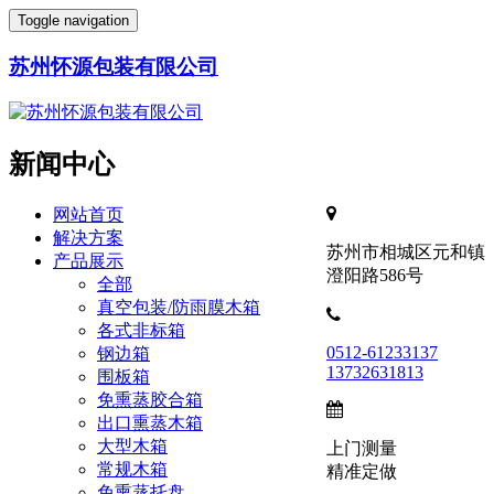
Toggle navigation
苏州怀源包装有限公司
新闻中心
网站首页
解决方案
苏州市相城区元和镇
产品展示
澄阳路586号
全部
真空包装/防雨膜木箱
各式非标箱
0512-61233137
钢边箱
13732631813
围板箱
免熏蒸胶合箱
出口熏蒸木箱
大型木箱
上门测量
常规木箱
精准定做
免熏蒸托盘