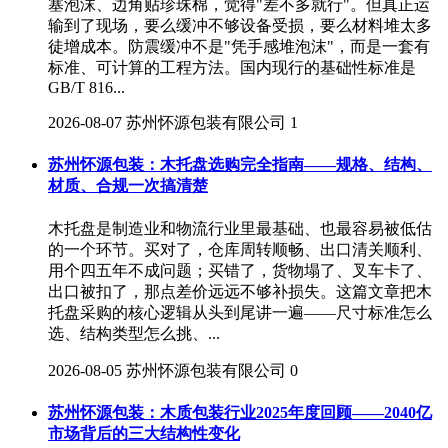
塞泡沫、边角贴珍珠棉，觉得"差不多就行"。但真正运
输到了现场，要么缓冲不够设备受损，要么材料堆太多
徒增成本。防震缓冲不是"凭手感堆泡沫"，而是一套有
标准、可计算的工程方法。国内现行的基础性标准是
GB/T 816...
2026-08-07
苏州怀源包装有限公司
1
苏州怀源包装：木托盘选购完全指南——规格、结构、
材质、合规一次搞清楚
木托盘是制造业和物流行业里最基础、也最容易被低估
的一个环节。买对了，仓库周转顺畅、出口清关顺利、
用个四五年不成问题；买错了，货物塌了、叉车卡了、
出口被扣了，那点差价远远不够补损失。这篇文章把木
托盘采购的核心逻辑从头到尾讲一遍——尺寸标准怎么
选、结构类型怎么挑、...
2026-08-05
苏州怀源包装有限公司
0
苏州怀源包装：木质包装行业2025年度回顾——2040亿
市场背后的三大结构性变化