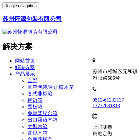
Toggle navigation
苏州怀源包装有限公司
解决方案
网站首页
解决方案
苏州市相城区元和镇
产品展示
澄阳路586号
全部
真空包装/防雨膜木箱
各式非标箱
0512-61233137
钢边箱
13732631813
围板箱
免熏蒸胶合箱
出口熏蒸木箱
大型木箱
上门测量
常规木箱
精准定做
免熏蒸托盘