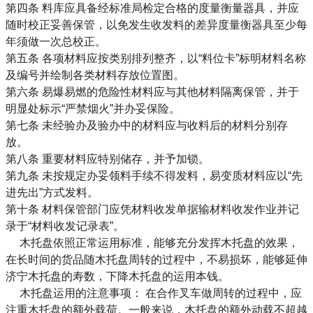
第四条 料库应具备经标准局检定合格的度量衡量器具，并应
随时校正妥善保管，以免发生收发料的差异度量衡器具至少每
年须做一次总校正。
第五条 各项材料应按类别排列整齐，以“料位卡”标明材料名称
及编号并绘制各类材料存放位置图。
第六条 易爆易燃的危险性材料应与其他材料隔离保管，并于
明显处标示“严禁烟火”并办妥保险。
第七条 未经验办及验办中的材料应与收料后的材料分别存
放。
第八条 重要材料应特别储存，并予加锁。
第九条 未按规定办妥领料手续不得发料，易变质材料应以“先
进先出”方式发料。
第十条 材料保管部门应凭材料收发单据输材料收发作业并记
录于“材料收发记录表”。
木托盘依照正常运用标准，能够充分发挥木托盘的效果，
在长时间的货品随木托盘周转的过程中，不易损坏，能够延伸
济宁木托盘的寿数，下降木托盘的运用本钱。
木托盘运用的注意事项： 在合作叉车做周转的过程中，应
注重木托盘的额外载荷。一般来说，木托盘的额外动载不超越