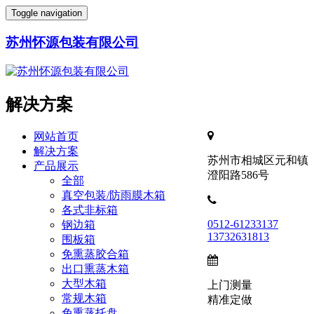
Toggle navigation
苏州怀源包装有限公司
解决方案
网站首页
解决方案
苏州市相城区元和镇
产品展示
澄阳路586号
全部
真空包装/防雨膜木箱
各式非标箱
0512-61233137
钢边箱
13732631813
围板箱
免熏蒸胶合箱
出口熏蒸木箱
大型木箱
上门测量
常规木箱
精准定做
免熏蒸托盘